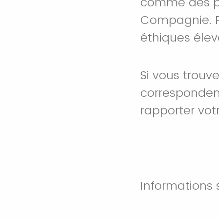
comme des pro
Compagnie. P
éthiques éle
Si vous trouv
corresponden
rapporter votr
Informations 