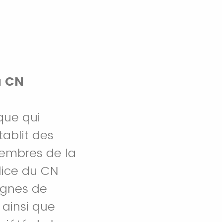
u CN
que qui
ablit des
membres de la
lice du CN
ignes de
 ainsi que