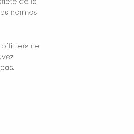
riété de la
des normes
officiers ne
uvez
-bas.